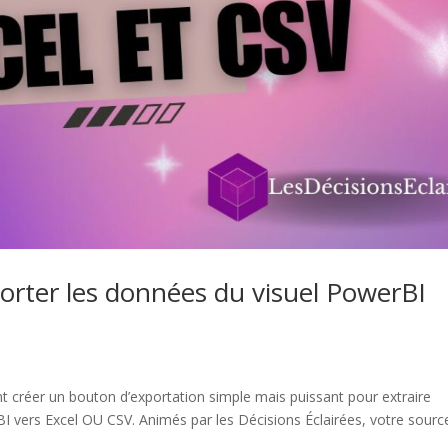
rter les données du visuel PowerBI
 créer un bouton d’exportation simple mais puissant pour extraire
I vers Excel OU CSV. Animés par les Décisions Éclairées, votre sourc