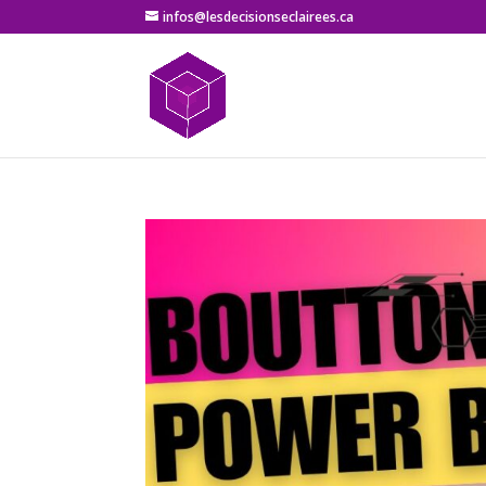
infos@lesdecisionseclairees.ca