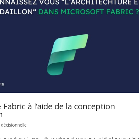
Fabric à l’aide de la conception
n
e décisionnelle
cas pratique à : vous allez explorer et créer une architecture en méda