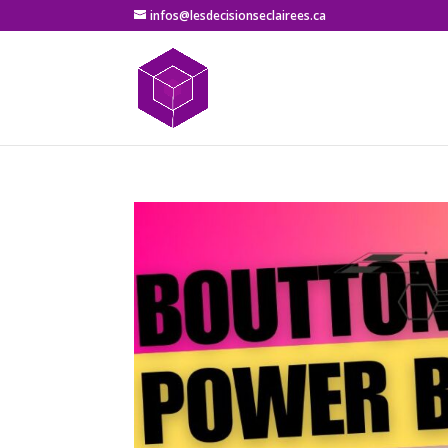
infos@lesdecisionseclairees.ca