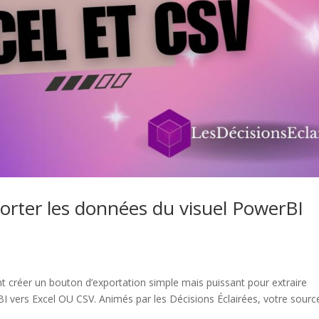
rter les données du visuel PowerBI
 créer un bouton d’exportation simple mais puissant pour extraire
I vers Excel OU CSV. Animés par les Décisions Éclairées, votre sourc