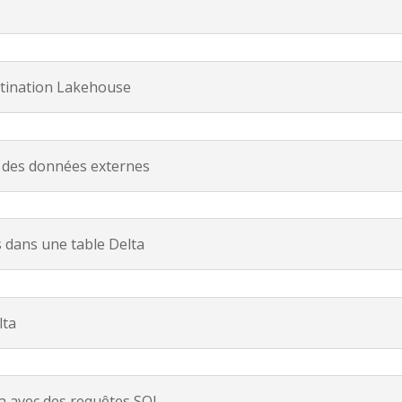
estination Lakehouse
r des données externes
 dans une table Delta
lta
ta avec des requêtes SQL