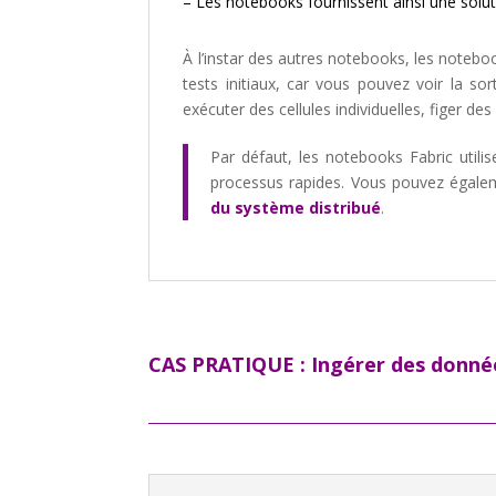
– Les notebooks fournissent ainsi une solut
À l’instar des autres notebooks, les noteb
tests initiaux, car vous pouvez voir la s
exécuter des cellules individuelles, figer de
Par défaut, les notebooks Fabric utili
processus rapides. Vous pouvez égalem
du système distribué
.
CAS PRATIQUE : Ingérer des donnée