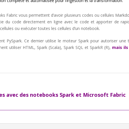
ion complète et automatisée pour l’ingestion et la transformation.
ooks Fabric vous permettent d’avoir plusieurs codes ou cellules Markd
ortie du code directement en ligne avec le code et apporter de ra
s cellules ou exécuter toutes les cellules d’un notebook.
sent PySpark. Ce dernier utilise le moteur Spark pour autoriser une 
ent utiliser HTML, Spark (Scala), Spark SQL et SparkR (R),
mais il
s avec des notebooks Spark et Microsoft Fabric