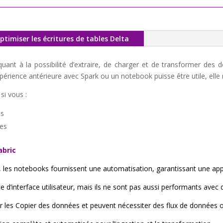
ptimiser les écritures de tables Delta
é quant à la possibilité d’extraire, de charger et de transformer de
érience antérieure avec Spark ou un notebook puisse être utile, elle n
si vous :
es
xes
abric
les notebooks fournissent une automatisation, garantissant une appr
e d’interface utilisateur, mais ils ne sont pas aussi performants ave
er les Copier des données et peuvent nécessiter des flux de données