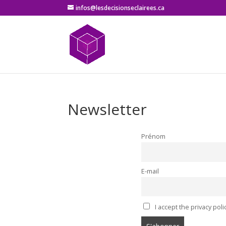
infos@lesdecisionseclairees.ca
Newsletter
Prénom
E-mail
I accept the privacy poli